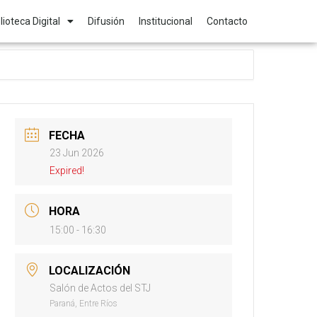
lioteca Digital
Difusión
Institucional
Contacto
FECHA
23 Jun 2026
Expired!
HORA
15:00 - 16:30
LOCALIZACIÓN
Salón de Actos del STJ
Paraná, Entre Ríos