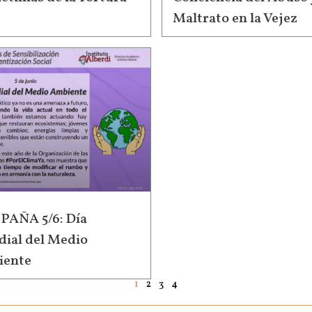
Maltrato en la Vejez
AÑA 5/6: Día
ial del Medio
ente
1
2
3
4