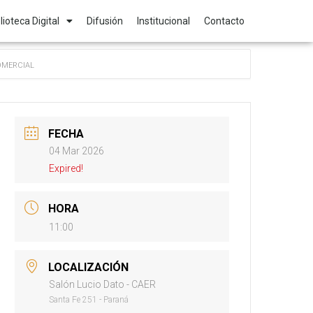
lioteca Digital
Difusión
Institucional
Contacto
COMERCIAL
FECHA
04 Mar 2026
Expired!
HORA
11:00
LOCALIZACIÓN
Salón Lucio Dato - CAER
Santa Fe 251 - Paraná