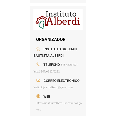
ORGANIZADOR
INSTITUTO DR. JUAN
BAUTISTA ALBERDI
TELÉFONO
343 4206100 -
ints. 6341/6320/6232
CORREO ELECTRÓNICO
institutojuanbalberdi@gmail.com
WEB
https://institutoalberdi.jusentrerios.go
v.ar/