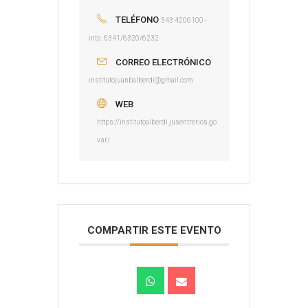
TELÉFONO
343 4206100 -
ints. 6341/6320/6232
CORREO ELECTRÓNICO
institutojuanbalberdi@gmail.com
WEB
https://institutoalberdi.jusentrerios.go
v.ar/
COMPARTIR ESTE EVENTO