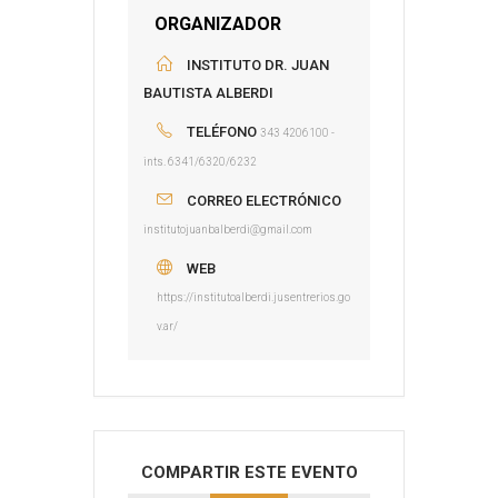
ORGANIZADOR
INSTITUTO DR. JUAN
BAUTISTA ALBERDI
TELÉFONO
343 4206100 -
ints. 6341/6320/6232
CORREO ELECTRÓNICO
institutojuanbalberdi@gmail.com
WEB
https://institutoalberdi.jusentrerios.go
v.ar/
COMPARTIR ESTE EVENTO