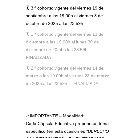
🗓️
3.ª cohorte: vigente del viernes 19 de
septiembre a las 19.00h al viernes 3 de
octubre de 2025 a las 23.59h.
🗓️
1.ª cohorte: vigente del viernes 13 de
diciembre a las 19.00h al lunes 30 de
diciembre de 2024 a las 23.59h. –
FINALIZADA
🗓️
2.ª cohorte: vigente del viernes 14 de
marzo a las 19.00h al viernes 28 de marzo
de 2025 a las 23.59h. – FINALIZADA
⚠️
IMPORTANTE – Modalidad:
Cada Cápsula Educativa propone un tema
específico (en esta ocasión es
“DERECHO