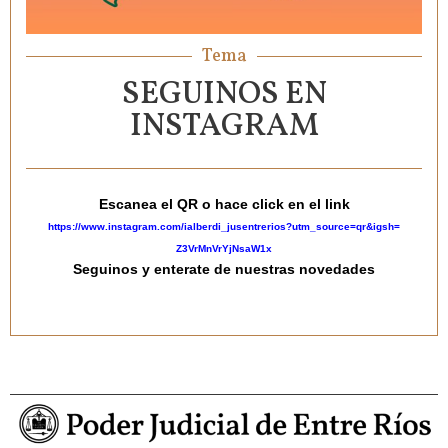
Tema
SEGUINOS EN
INSTAGRAM
Escanea el QR o hace click en el link
https://www.instagram.
com/ialberdi_jusentrerios?utm_
source=qr&igsh=
Z3VrMnVrYjNsaW1x
Seguinos y enterate de nuestras novedades