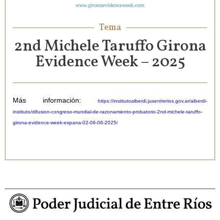
Tema
2nd Michele Taruffo Girona
Evidence Week – 2025
Más información:
https://institutoalberdi.jusentrerios.gov.ar/alberdi-
instituto/difusion-congreso-mundial-de-razonamiento-probatorio-2nd-michele-taruffo-
girona-evidence-week-espana-02-06-06-2025/